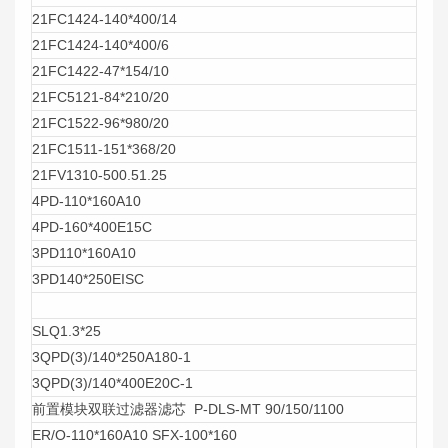
21FC1424-140*400/14
21FC1424-140*400/6
21FC1422-47*154/10
21FC5121-84*210/20
21FC1522-96*980/20
21FC1511-151*368/20
21FV1310-500.51.25
4PD-110*160A10
4PD-160*400E15C
3PD110*160A10
3PD140*250EISC
SLQ1.3*25
3QPD(3)/140*250A180-1
3QPD(3)/140*400E20C-1
前置模块双联过滤器滤芯 P-DLS-MT 90/150/1100
ER/O-110*160A10 SFX-100*160